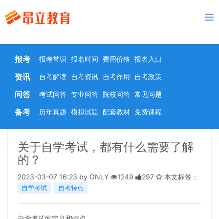
To
nav
报考
报考常识
报名时间
费用价格
报名入口
资讯
自考解读
自考资讯
自考作用
自考政策
问答
考试问答
专业问答
院校问答
常见问题
备考
历年真题
模拟试题
配套教材
免费课程
关于自学考试，都有什么需要了解
的？
2023-03-07 16:23 by ONLY
1249
297
本文标签：
自学考试
自考特点
自学考试的定义和特点