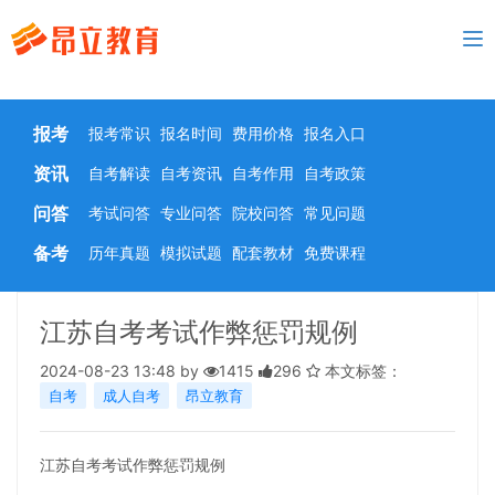
To
nav
报考
报考常识
报名时间
费用价格
报名入口
资讯
自考解读
自考资讯
自考作用
自考政策
问答
考试问答
专业问答
院校问答
常见问题
备考
历年真题
模拟试题
配套教材
免费课程
江苏自考考试作弊惩罚规例
2024-08-23 13:48 by
1415
296
本文标签：
自考
成人自考
昂立教育
江苏自考考试作弊惩罚规例