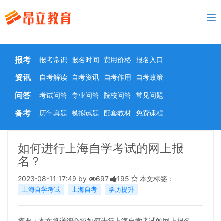
To
nav
报考
报考常识
报名时间
费用价格
报名入口
资讯
自考解读
自考资讯
自考作用
自考政策
问答
考试问答
专业问答
院校问答
常见问题
备考
历年真题
模拟试题
配套教材
免费课程
如何进行上海自学考试的网上报
名？
2023-08-11 17:49 by
697
195
本文标签：
上海自学考试
上海自考
学历提升
摘要：本文将详细介绍如何进行上海自学考试的网上报名。