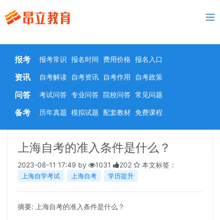
To
nav
报考
报考常识
报名时间
费用价格
报名入口
资讯
自考解读
自考资讯
自考作用
自考政策
问答
考试问答
专业问答
院校问答
常见问题
备考
历年真题
模拟试题
配套教材
免费课程
上海自考的准入条件是什么？
2023-08-11 17:49 by
1031
202
本文标签：
上海自学考试
上海自考
学历提升
摘要: 上海自考的准入条件是什么？