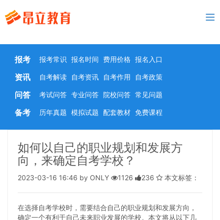
To
nav
报考
报考常识
报名时间
费用价格
报名入口
资讯
自考解读
自考资讯
自考作用
自考政策
问答
考试问答
专业问答
院校问答
常见问题
备考
历年真题
模拟试题
配套教材
免费课程
如何以自己的职业规划和发展方
向，来确定自考学校？
2023-03-16 16:46 by ONLY
1126
236
本文标签：
在选择自考学校时，需要结合自己的职业规划和发展方向，
确定一个有利于自己未来职业发展的学校。本文将从以下几