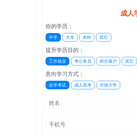
成人
你的学历：
中学
大专
本科
其它
提升学历目的：
工作就业
考公务员
积分落户
其它
意向学习方式：
自学考试
成人高考
开放大学