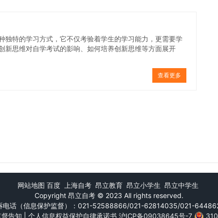
种独特的学习方式，它不仅考验着学生的学习能力，更需要学
创新思维对自学考试的影响、如何培养创新思维等方面展开
查看更多
网站地图
百度
上海自考
昂立教育
昂立小学生
昂立中学生
Copyright
昂立自考
© 2023 All rights reserved.
电话（信息保护监督）：021-52588866/021-62814035/021-64486
监督告知
|
个人信息权益保护自律承诺书
沪ICP备09038645号-7
31