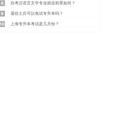
自考汉语言文学专业就业前景如何？
8
退役士兵可以免试专升本吗？
9
上海专升本考试是几月份？
10