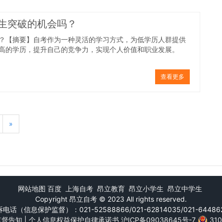
生突破的机会吗？
？【摘要】自考作为一种灵活的学习方式，为低学历人群提供
高的学历，提升自己的竞争力，实现个人价值和职业发展。
查看更多
»
网站地图
百度
上海自考
昂立教育
昂立小学生
昂立中学生
Copyright
昂立自考
© 2023 All rights reserved.
电话（信息保护监督）：021-52588866/021-62814035/021-64486
监督告知
|
个人信息权益保护自律承诺书
沪ICP备09038645号-7
31