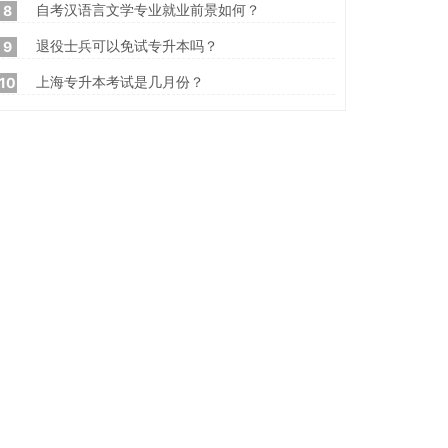
自考汉语言文学专业就业前景如何？
8
退役士兵可以免试专升本吗？
9
上海专升本考试是几月份？
10