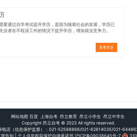
历
需要通过自学考试提升学历，是因为随着社会的发展，学历已
失业者在不耽误工作的情况下提升学历，增加就业竞争力。
查看更多
网站地图
百度
上海自考
昂立教育
昂立小学生
昂立中学生
Copyright
昂立自考
© 2023 All rights reserved.
电话（信息保护监督）：021-52588866/021-62814035/021-64486
监督告知
|
个人信息权益保护自律承诺书
沪ICP备09038645号-7
31