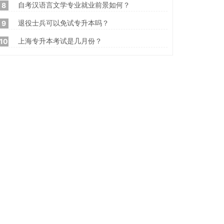
自考汉语言文学专业就业前景如何？
8
退役士兵可以免试专升本吗？
9
上海专升本考试是几月份？
10