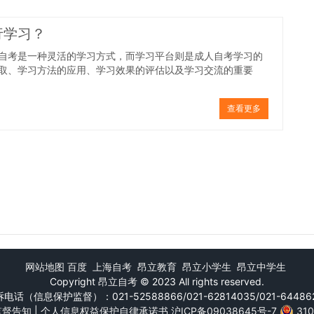
行学习？
自考是一种灵活的学习方式，而学习平台则是成人自考学习的
取、学习方法的应用、学习效果的评估以及学习交流的重要
查看更多
网站地图
百度
上海自考
昂立教育
昂立小学生
昂立中学生
Copyright
昂立自考
© 2023 All rights reserved.
电话（信息保护监督）：021-52588866/021-62814035/021-64486
监督告知
|
个人信息权益保护自律承诺书
沪ICP备09038645号-7
31