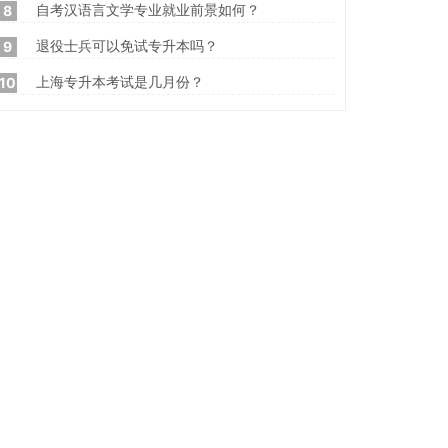
自考汉语言文学专业就业前景如何？
8
退役士兵可以免试专升本吗？
9
上海专升本考试是几月份？
10