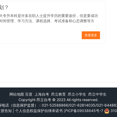
划？
大专升本科是许多在职人士提升学历的重要途径，但是要成功
时间管理、学习方法、课程选择、考试准备和心态调整等方
查看更多
网站地图
百度
上海自考
昂立教育
昂立小学生
昂立中学生
Copyright
昂立自考
© 2023 All rights reserved.
电话（信息保护监督）：021-52588866/021-62814035/021-64486
监督告知
|
个人信息权益保护自律承诺书
沪ICP备09038645号-7
31