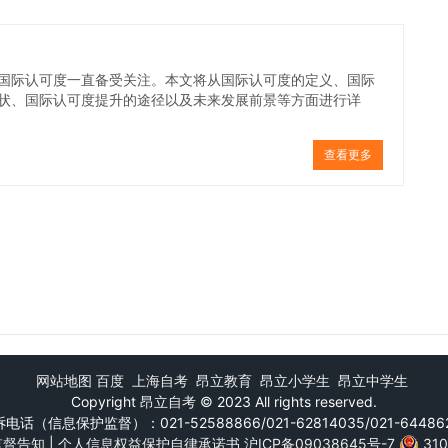
国际认可度一直备受关注。本文将从国际认可度的定义、国际
状、国际认可度提升的途径以及未来发展前景等方面进行详
查看更多
网站地图
百度
上海自考
昂立教育
昂立小学生
昂立中学生
Copyright
昂立自考
© 2023 All rights reserved.
电话（信息保护监督）：021-52588866/021-62814035/021-64486
监督告知
|
个人信息权益保护自律承诺书
沪ICP备09038645号-7
31