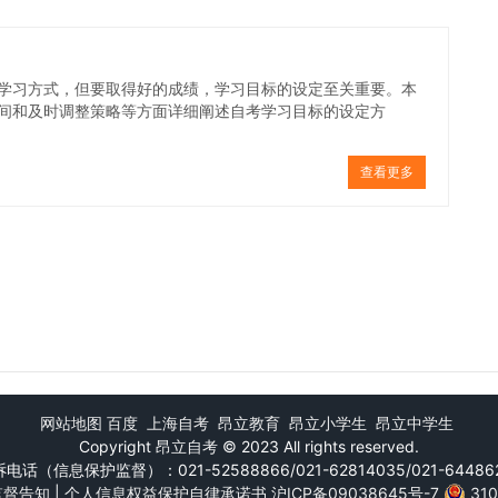
学习方式，但要取得好的成绩，学习目标的设定至关重要。本
间和及时调整策略等方面详细阐述自考学习目标的设定方
查看更多
网站地图
百度
上海自考
昂立教育
昂立小学生
昂立中学生
Copyright
昂立自考
© 2023 All rights reserved.
电话（信息保护监督）：021-52588866/021-62814035/021-64486
监督告知
|
个人信息权益保护自律承诺书
沪ICP备09038645号-7
31