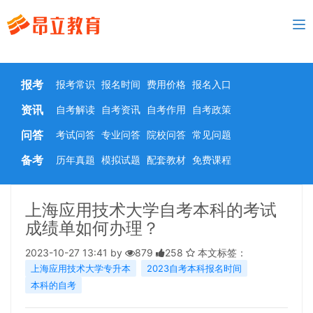
To
nav
报考
报考常识
报名时间
费用价格
报名入口
资讯
自考解读
自考资讯
自考作用
自考政策
问答
考试问答
专业问答
院校问答
常见问题
备考
历年真题
模拟试题
配套教材
免费课程
上海应用技术大学自考本科的考试
成绩单如何办理？
2023-10-27 13:41 by
879
258
本文标签：
上海应用技术大学专升本
2023自考本科报名时间
本科的自考