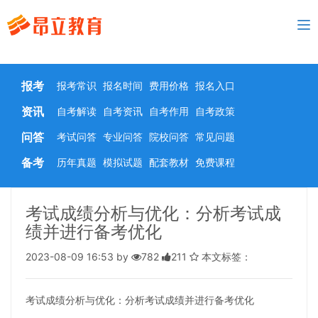
To
nav
报考
报考常识
报名时间
费用价格
报名入口
资讯
自考解读
自考资讯
自考作用
自考政策
问答
考试问答
专业问答
院校问答
常见问题
备考
历年真题
模拟试题
配套教材
免费课程
考试成绩分析与优化：分析考试成
绩并进行备考优化
2023-08-09 16:53 by
782
211
本文标签：
考试成绩分析与优化：分析考试成绩并进行备考优化