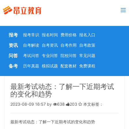
To
nav
报考
报考常识
报名时间
费用价格
报名入口
资讯
自考解读
自考资讯
自考作用
自考政策
问答
考试问答
专业问答
院校问答
常见问题
备考
历年真题
模拟试题
配套教材
免费课程
最新考试动态：了解一下近期考试
的变化和趋势
2023-08-09 16:57 by
638
203
本文标签：
最新考试动态：了解一下近期考试的变化和趋势