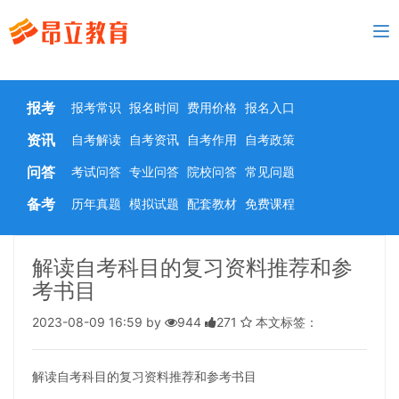
To
nav
报考
报考常识
报名时间
费用价格
报名入口
资讯
自考解读
自考资讯
自考作用
自考政策
问答
考试问答
专业问答
院校问答
常见问题
备考
历年真题
模拟试题
配套教材
免费课程
解读自考科目的复习资料推荐和参
考书目
2023-08-09 16:59 by
944
271
本文标签：
解读自考科目的复习资料推荐和参考书目