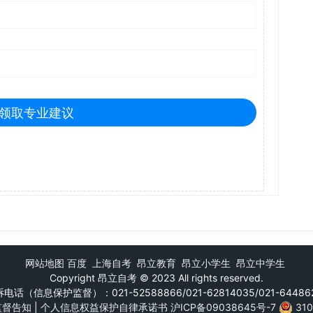
领取专业建议
网站地图
百度
上海自考
昂立教育
昂立小学生
昂立中学生
Copyright
昂立自考
© 2023 All rights reserved.
电话（信息保护监督）：021-52588866/021-62814035/021-64486
监督告知
|
个人信息权益保护自律承诺书
沪ICP备09038645号-7
31