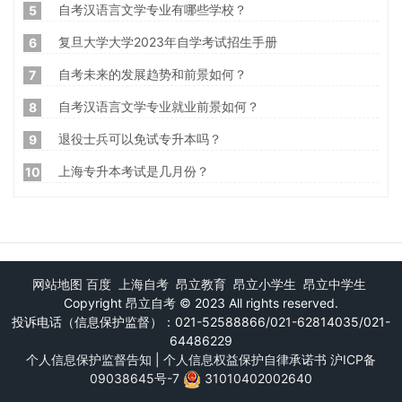
自考汉语言文学专业有哪些学校？
5
复旦大学大学2023年自学考试招生手册
6
自考未来的发展趋势和前景如何？
7
自考汉语言文学专业就业前景如何？
8
退役士兵可以免试专升本吗？
9
上海专升本考试是几月份？
10
网站地图
百度
上海自考
昂立教育
昂立小学生
昂立中学生
Copyright
昂立自考
© 2023 All rights reserved.
投诉电话（信息保护监督）：021-52588866/021-62814035/021-
64486229
个人信息保护监督告知
|
个人信息权益保护自律承诺书
沪ICP备
09038645号-7
31010402002640