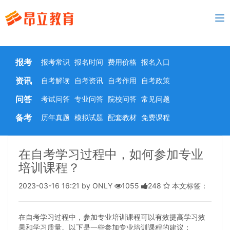
To
nav
报考
报考常识
报名时间
费用价格
报名入口
资讯
自考解读
自考资讯
自考作用
自考政策
问答
考试问答
专业问答
院校问答
常见问题
备考
历年真题
模拟试题
配套教材
免费课程
在自考学习过程中，如何参加专业
培训课程？
2023-03-16 16:21 by ONLY
1055
248
本文标签：
在自考学习过程中，参加专业培训课程可以有效提高学习效
果和学习质量。以下是一些参加专业培训课程的建议：