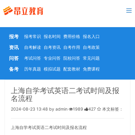
To
nav
报考
报考常识
报名时间
费用价格
报名入口
资讯
自考解读
自考资讯
自考作用
自考政策
问答
考试问答
专业问答
院校问答
常见问题
备考
历年真题
模拟试题
配套教材
免费课程
上海自学考试英语二考试时间及报
名流程
2024-08-23 13:48 by admin
1989
427
本文标签：
上海自学考试英语二考试时间及报名流程